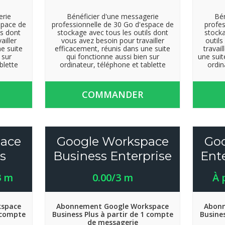
erie
Bénéficier d'une messagerie
Bén
space de
professionnelle de 30 Go d'espace de
profes
ls dont
stockage avec tous les outils dont
stocka
ailler
vous avez besoin pour travailler
outil
e suite
efficacement, réunis dans une suite
travai
 sur
qui fonctionne aussi bien sur
une suit
blette
ordinateur, téléphone et tablette
ordin
COMMANDER
ace
Google Workspace
Go
s
Business Enterprise
Ent
3 m
0.00/3 m
À 
kspace
Abonnement Google Workspace
Abonn
1 compte
Business Plus à partir de 1 compte
Busines
de messagerie