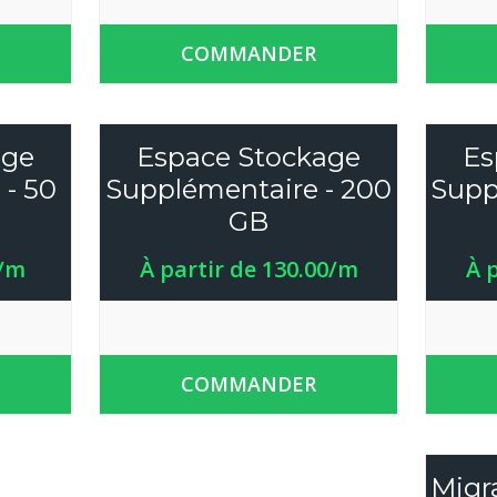
COMMANDER
age
Espace Stockage
Es
 - 50
Supplémentaire - 200
Supp
GB
0/m
À partir de 130.00/m
À 
COMMANDER
Migr