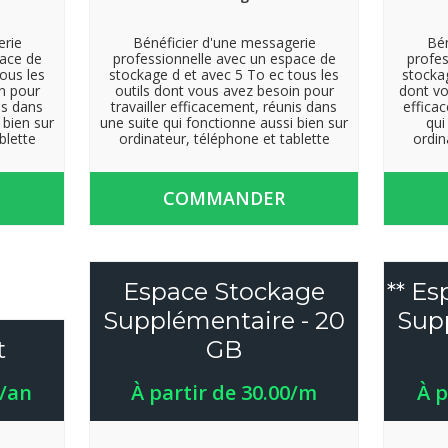
erie
Bénéficier d'une messagerie
Bén
pace de
professionnelle avec un espace de
profes
ous les
stockage d et avec 5 To ec tous les
stockag
n pour
outils dont vous avez besoin pour
dont vo
is dans
travailler efficacement, réunis dans
effica
 bien sur
une suite qui fonctionne aussi bien sur
qui
blette
ordinateur, téléphone et tablette
ordin
COMMANDER
Espace Stockage
** E
Supplémentaire - 20
Supp
t
GB
0/an
À partir de 30.00/m
À p