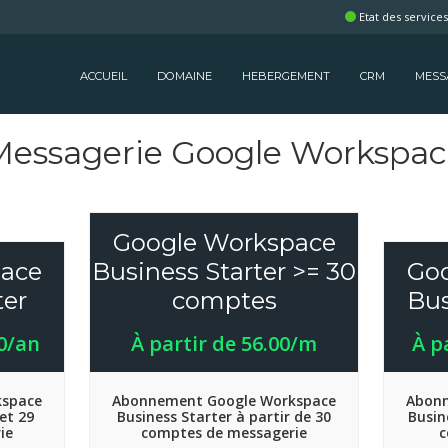
Etat des service
ACCUEIL
DOMAINE
HEBERGEMENT
CRM
MESS
Messagerie Google Workspac
Google Workspace
ace
Business Starter >= 30
Go
ter
comptes
Bus
00/an
À partir de 56.00/m
À p
kspace
Abonnement Google Workspace
Abonn
et 29
Business Starter à partir de 30
Busin
ie
comptes de messagerie
c