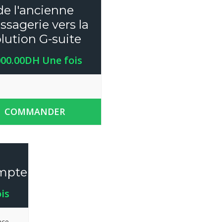
de l'ancienne
sagerie vers la
lution G-suite
000.00DH Une fois
COMMANDER
ompte
is
ace -