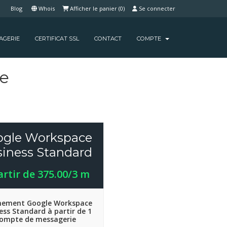
s
Blog
Whois
Afficher le panier (
0
)
Se connecter
AGERIE
CERTIFICAT SSL
CONTACT
COMPTE
e
ogle Workspace
iness Standard
artir de 375.00/3 m
ement Google Workspace
ess Standard à partir de 1
ompte de messagerie