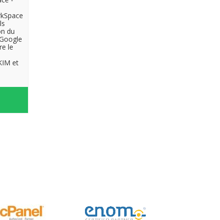
rkSpace
ls
on du
 Google
re le
KIM et