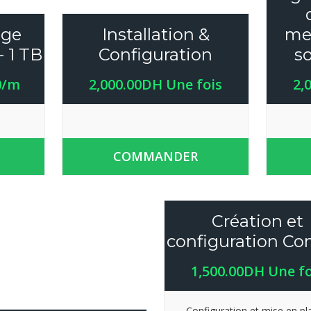
age
Installation &
mes
 1 TB
Configuration
so
0/m
2,000.00DH Une fois
2,
COMMANDER
Création et
configuration C
1,500.00DH Une fo
Configuration et mise en pl