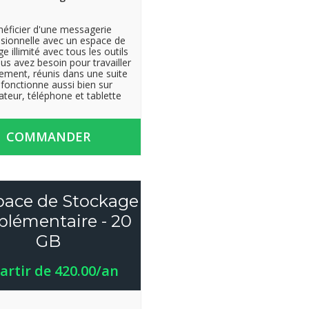
éficier d'une messagerie
sionnelle avec un espace de
e illimité avec tous les outils
us avez besoin pour travailler
cement, réunis dans une suite
 fonctionne aussi bien sur
ateur, téléphone et tablette
COMMANDER
space de Stockage
lémentaire - 20
GB
artir de 420.00/an